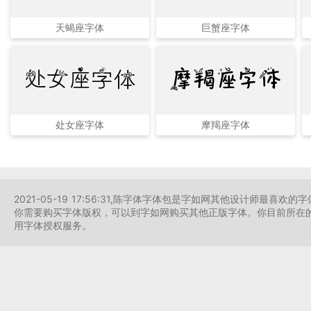
天蝎座字体
巨蟹座字体
处女座字体
摩羯座字体
处女座字体
摩羯座字体
2021-05-19 17:56:31,陈字体字体包是字如网其他设计师
你需要购买字体版权，可以到字如网购买其他正版字体。你目前所在的位
用字体授权服务。