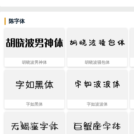
陈字体
胡晓波骚包体
胡晓波男神体
胡晓波男神体
胡晓波骚包体
字如黑体
字如波波体
字如黑体
字如波波体
天蝎座字体
巨蟹座字体