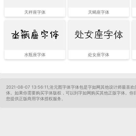
天秤座字体
天蝎座字体
水瓶座字体
处女座字体
水瓶座字体
处女座字体
2021-08-07 13:56:11,沧元图字体字体包是字如网其他设
体。如果你需要购买字体版权，可以到字如网购买其他正版字体。你目前
您提供正版商用字体授权服务。