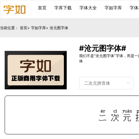
首页
字库下载
字体大全
字如字库
字体
当前位置：
首页
>
字如字库
>
沧元图字体
#沧元图字体#
我们不是“沧元图字体”字体，而是
体
二次元