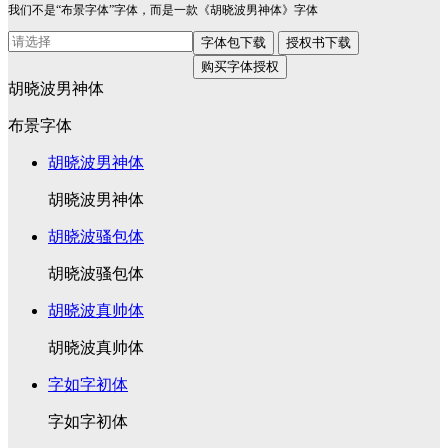
我们不是“布景字体”字体，而是一款《胡晓波男神体》字体
字体包下载
授权书下载
购买字体授权
胡晓波男神体
布景字体
胡晓波男神体
胡晓波男神体
胡晓波骚包体
胡晓波骚包体
胡晓波真帅体
胡晓波真帅体
字如字初体
字如字初体