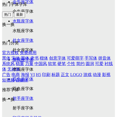
金牛座字体
热门字体字库
金牛座字体
热门
最新
水瓶座字体
换一换
水瓶座字体
处女座字体
热门分类
处女座字体
官方授权
免费商用
黑体
宋体
圆体
隶书
楷体
创意字体
可爱萌字
手写体
拼音体
摩羯座字体
系统风
稳重
力量
中国风
软笔
硬笔
个性
简约
圆润
可爱
衬线
体
无衬体
摩羯座字体
广告
电商
海报
VI
H5
印刷
标题
正文
LOGO
游戏
动漫
影视
双鱼座字体
短视频
自媒体
双鱼座字体
推荐字体
射手座字体
换一换
射手座字体