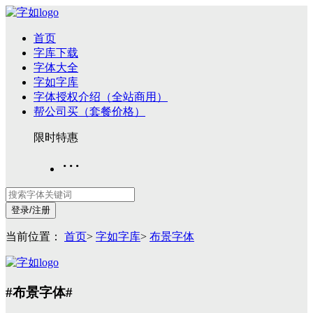
首页
字库下载
字体大全
字如字库
字体授权介绍（全站商用）
帮公司买（套餐价格）
限时特惠
···
登录/注册
当前位置：
首页
>
字如字库
>
布景字体
#布景字体#