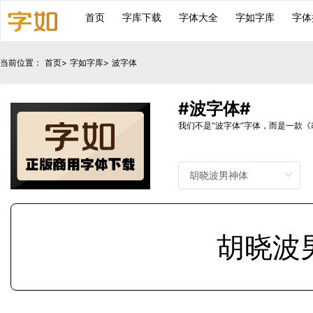
首页
字库下载
字体大全
字如字库
字体
当前位置：
首页
>
字如字库
>
波字体
#波字体#
我们不是“波字体”字体，而是一款
胡晓波