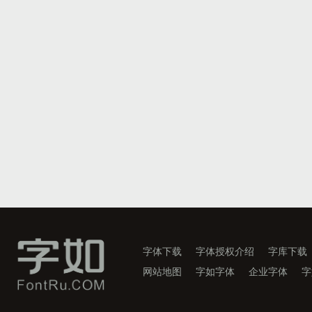
字体下载
字体授权介绍
字库下载
网站地图
字如字体
企业字体
字