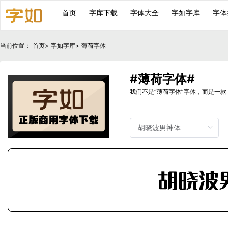
首页
字库下载
字体大全
字如字库
字体
当前位置：
首页
>
字如字库
>
薄荷字体
#薄荷字体#
我们不是“薄荷字体”字体，而是一
胡晓波