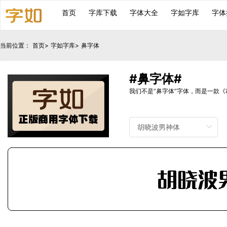
首页
字库下载
字体大全
字如字库
字体
当前位置：
首页
>
字如字库
>
鼻字体
#鼻字体#
我们不是“鼻字体”字体，而是一款
胡晓波