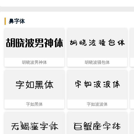
鼻字体
胡晓波骚包体
胡晓波男神体
胡晓波男神体
胡晓波骚包体
字如黑体
字如波波体
字如黑体
字如波波体
天蝎座字体
巨蟹座字体