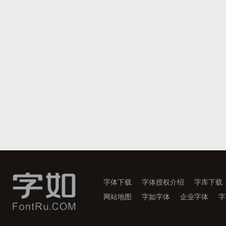
字体下载
字体授权介绍
字库下载
网站地图
字如字体
企业字体
字