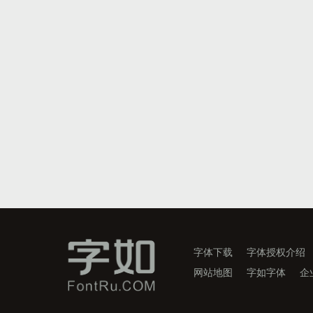
字体下载
字体授权介绍
网站地图
字如字体
企