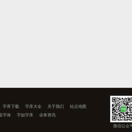
字库下载
字库大全
关于我们
站点地图
业字体
字如字库
业务资讯
微信公众