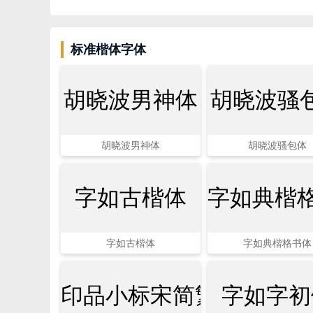
标准楷体字体
胡晓波男神体
胡晓波骚
胡晓波男神体
胡晓波骚包体
字如古楷体
字如典楷
字如古楷体
字如典楷格书体
印品小标宋简繁
字如字初