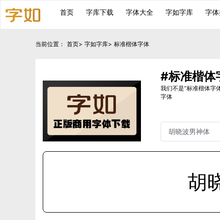
首页
字库下载
字体大全
字如字库
字体
当前位置：
首页
>
字如字库
>
标准楷体字体
#标准楷体
我们不是“标准楷体字
字体
胡