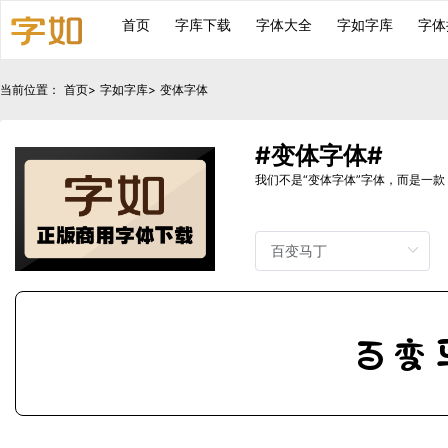
首页
字库下载
字体大全
字如字库
字体
当前位置：
首页
>
字如字库
>
变体字体
#变体字体#
我们不是“变体字体”字体，而是一
百变