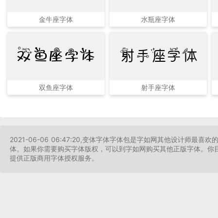
金牛座字体
水瓶座字体
双鱼座字体
射手座字体
双鱼座字体
射手座字体
2021-06-06 06:47:20,变体字体字体包是字如网其他设计
体。如果你需要购买字体版权，可以到字如网购买其他正版字体。你目前
提供正版商用字体授权服务。