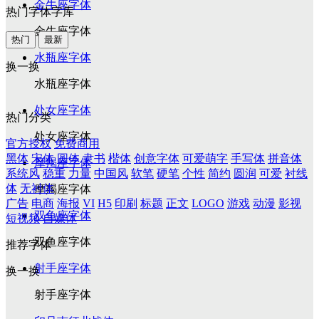
金牛座字体
热门字体字库
金牛座字体
热门
最新
水瓶座字体
换一换
水瓶座字体
处女座字体
热门分类
处女座字体
官方授权
免费商用
黑体
宋体
圆体
隶书
楷体
创意字体
可爱萌字
手写体
拼音体
摩羯座字体
系统风
稳重
力量
中国风
软笔
硬笔
个性
简约
圆润
可爱
衬线
体
无衬体
摩羯座字体
广告
电商
海报
VI
H5
印刷
标题
正文
LOGO
游戏
动漫
影视
双鱼座字体
短视频
自媒体
双鱼座字体
推荐字体
射手座字体
换一换
射手座字体