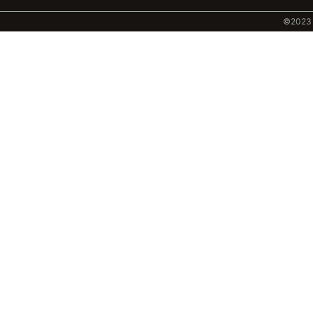
©️202