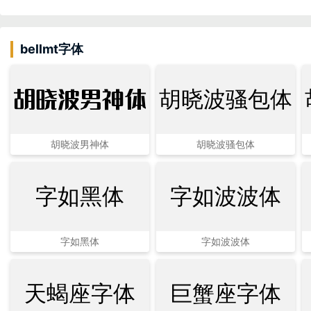
bellmt字体
胡晓波骚包体
胡晓波男神体
胡晓波男神体
胡晓波骚包体
字如黑体
字如波波体
字如黑体
字如波波体
天蝎座字体
巨蟹座字体