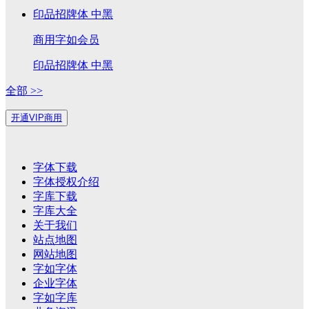
印品招牌体 中黑
商用
字如会员
印品招牌体 中黑
全部 >>
开通VIP商用
字体下载
字体授权介绍
字库下载
字库大全
关于我们
站点地图
网站地图
字如字体
企业字体
字如字库