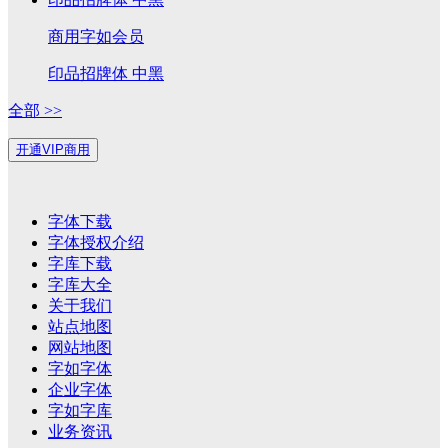
商用
字如会员
印品招牌体 中黑
全部 >>
开通VIP商用
字体下载
字体授权介绍
字库下载
字库大全
关于我们
站点地图
网站地图
字如字体
企业字体
字如字库
业务资讯