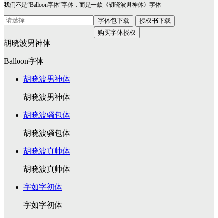
我们不是“Balloon字体”字体，而是一款《胡晓波男神体》字体
字体包下载
授权书下载
购买字体授权
胡晓波男神体
Balloon字体
胡晓波男神体
胡晓波男神体
胡晓波骚包体
胡晓波骚包体
胡晓波真帅体
胡晓波真帅体
字如字初体
字如字初体