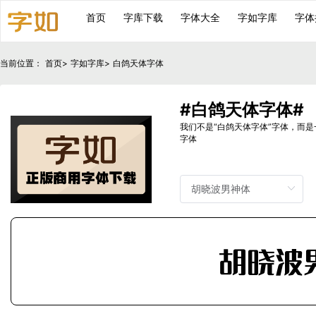
首页
字库下载
字体大全
字如字库
字体
当前位置：
首页
>
字如字库
>
白鸽天体字体
#白鸽天体字体#
我们不是“白鸽天体字体”字体，而
字体
胡晓波