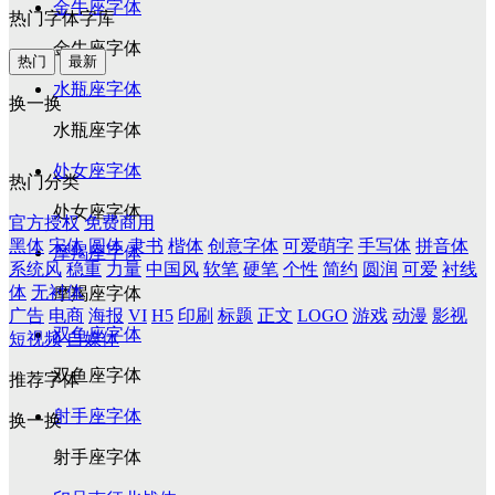
金牛座字体
热门字体字库
金牛座字体
热门
最新
水瓶座字体
换一换
水瓶座字体
处女座字体
热门分类
处女座字体
官方授权
免费商用
黑体
宋体
圆体
隶书
楷体
创意字体
可爱萌字
手写体
拼音体
摩羯座字体
系统风
稳重
力量
中国风
软笔
硬笔
个性
简约
圆润
可爱
衬线
体
无衬体
摩羯座字体
广告
电商
海报
VI
H5
印刷
标题
正文
LOGO
游戏
动漫
影视
双鱼座字体
短视频
自媒体
双鱼座字体
推荐字体
射手座字体
换一换
射手座字体