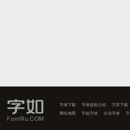
字体下载
字体授权介绍
字库下载
网站地图
字如字体
企业字体
字