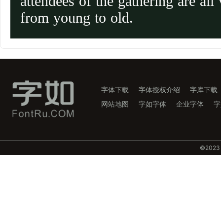
attendees of the gathering are all 
from young to old.
字体下载
字体授权介绍
字库下载
网站地图
字如字体
企业字体
字
©️202