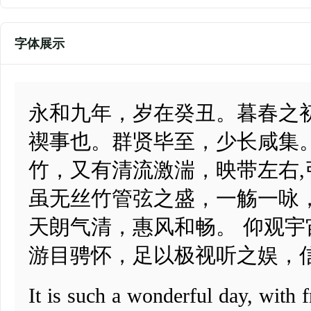
字体展示
永和九年，岁在癸丑。暮春之
禊事也。群贤毕至，少长咸集
竹，又有清流激湍，映带左右
虽无丝竹管弦之盛，一觞一咏
天朗气清，惠风和畅。 仰观
游目骋怀，足以极视听之娱，
It is such a wonderful day, with 