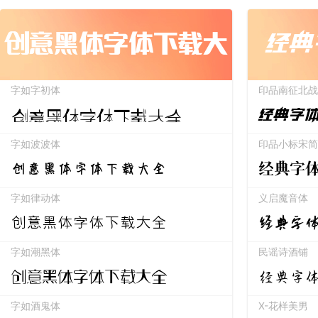
创意黑体字体下载大
经典
字如字初体
印品南征北战
全
创意黑体字体下载大全
经典字
字如波波体
印品小标宋简
经典字
创意黑体字体下载大全
字如律动体
义启魔音体
经典字
创意黑体字体下载大全
字如潮黑体
民谣诗酒铺
经典字
创意黑体字体下载大全
字如酒鬼体
X-花样美男