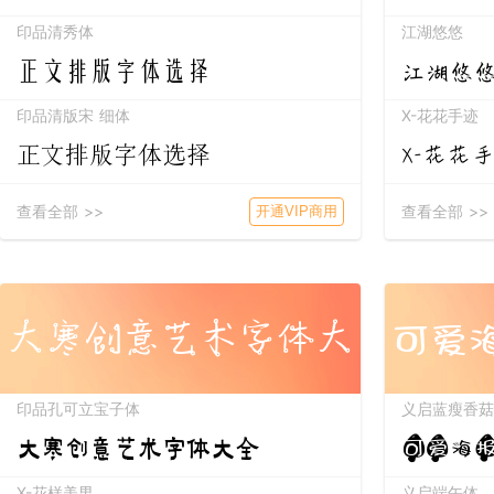
印品清秀体
江湖悠悠
正文排版字体选择
江湖悠
印品清版宋 细体
X-花花手迹
X-花花
正文排版字体选择
查看全部 >>
查看全部 >>
开通VIP商用
大寒创意艺术字体大
可爱
印品孔可立宝子体
义启蓝瘦香菇
全
大寒创意艺术字体大全
可爱海
X-花样美男
义启端午体