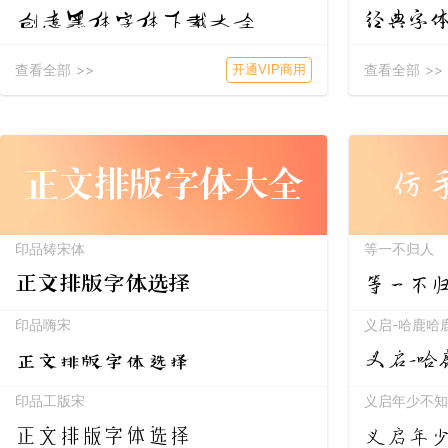
经典字
创意黑体字体下载大全
查看全部 >>
查看全部 >>
开通VIP商用
正文排版字体大全
仿
印品铸宋体
等一不归人
等一不
正文排版字体选择
印品嗨宋
义启-哈鹿哈
正文排版字体选择
义启-哈
印品工版宋
义启年少不知
义启年
正文排版字体选择