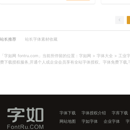
站长推荐
站长字体素材收藏
「字如网 fontru.com」当前所停留的位置：字如网 > 字体大全 >
费下载授权服务,开通个人或企业会员享有全站字体授权。字体免费下载,字库
字体下载
字体授权介绍
字库下载
网站地图
字如字体
企业字体
字