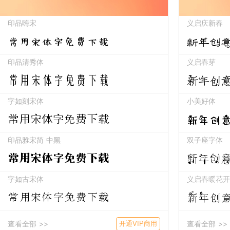
印品嗨宋
义启庆新春
常用宋体字免费下载
新年创
印品清秀体
义启春芽
常用宋体字免费下载
新年创
字如刻宋体
小美好体
新年创
常用宋体字免费下载
印品雅宋简 中黑
双子座字体
新年创
常用宋体字免费下载
字如古宋体
义启春暖花开
常用宋体字免费下载
新年创
查看全部 >>
查看全部 >>
开通VIP商用