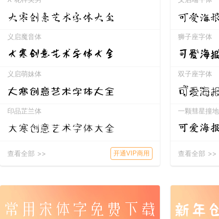
大寒创意艺术字体大全
可爱海
义启魔音体
狮子座字体
可爱海
大寒创意艺术字体大全
义启萌妹体
双子座字体
大寒创意艺术字体大全
可爱海
印品芷兰体
一颗彗星撞地
大寒创意艺术字体大全
可爱海
查看全部 >>
查看全部 >>
开通VIP商用
新年
常用宋体字免费下载