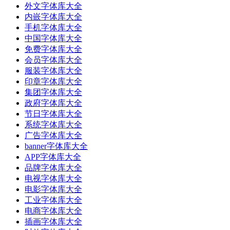
外文字体库大全
内嵌字体库大全
手机字体库大全
中国字体库大全
免费字体库大全
会员字体库大全
服装字体库大全
印章字体库大全
集团字体库大全
政府字体库大全
节日字体库大全
系统字体库大全
广告字体库大全
banner字体库大全
APP字体库大全
品牌字体库大全
电视字体库大全
电影字体库大全
工业字体库大全
电商字体库大全
插画字体库大全