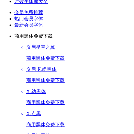
时效字体库大全
会员免费推荐
热门会员字体
最新会员字体
商用黑体免费下载
义启星空之翼
商用黑体免费下载
义启-风尚黑体
商用黑体免费下载
X-幼黑体
商用黑体免费下载
X-点黑
商用黑体免费下载