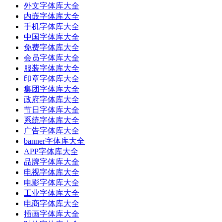
外文字体库大全
内嵌字体库大全
手机字体库大全
中国字体库大全
免费字体库大全
会员字体库大全
服装字体库大全
印章字体库大全
集团字体库大全
政府字体库大全
节日字体库大全
系统字体库大全
广告字体库大全
banner字体库大全
APP字体库大全
品牌字体库大全
电视字体库大全
电影字体库大全
工业字体库大全
电商字体库大全
插画字体库大全