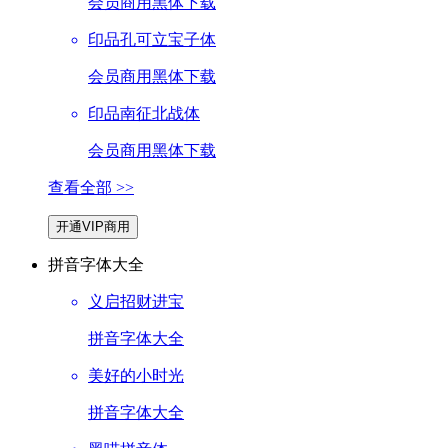
会员商用黑体下载
印品孔可立宝子体
会员商用黑体下载
印品南征北战体
会员商用黑体下载
查看全部 >>
开通VIP商用
拼音字体大全
义启招财进宝
拼音字体大全
美好的小时光
拼音字体大全