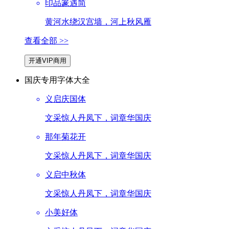
印品篆遇简
黄河水绕汉宫墙，河上秋风雁
查看全部 >>
开通VIP商用
国庆专用字体大全
义启庆国体
文采惊人丹凤下，词章华国庆
那年菊花开
文采惊人丹凤下，词章华国庆
义启中秋体
文采惊人丹凤下，词章华国庆
小美好体