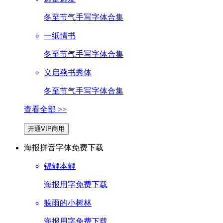
冬至节气手写字体合集
一纸情书
冬至节气手写字体合集
义启燕书秀体
冬至节气手写字体合集
查看全部 >>
开通VIP商用
海报拼音字体免费下载
锦鲤本鲤
海报用字免费下载
躲雨的小树林
海报用字免费下载