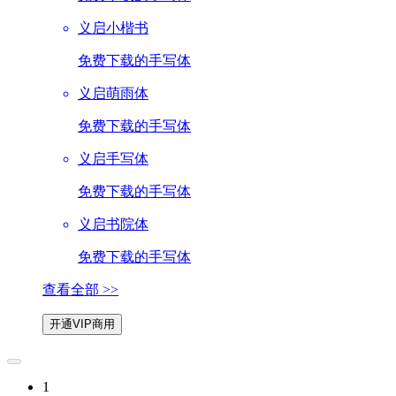
义启小楷书
免费下载的手写体
义启萌雨体
免费下载的手写体
义启手写体
免费下载的手写体
义启书院体
免费下载的手写体
查看全部 >>
开通VIP商用
1