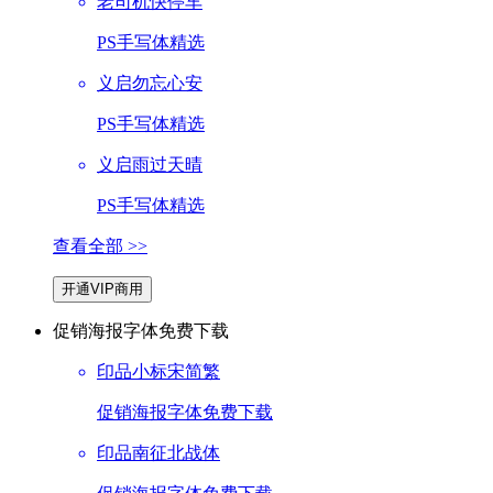
老司机快停车
PS手写体精选
义启勿忘心安
PS手写体精选
义启雨过天晴
PS手写体精选
查看全部 >>
开通VIP商用
促销海报字体免费下载
印品小标宋简繁
促销海报字体免费下载
印品南征北战体