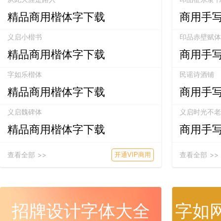
精品商用楷体字下载
商用手
义启小楷书
印品赤壁赋体
精品商用楷体字下载
商用手
字如乐楷体
民谣诗酒铺
精品商用楷体字下载
商用手
义启魏碑体
义启时光不老
精品商用楷体字下载
商用手
查看全部 >>
查看全部 >>
开通VIP商用
招牌设计字体大全
字如