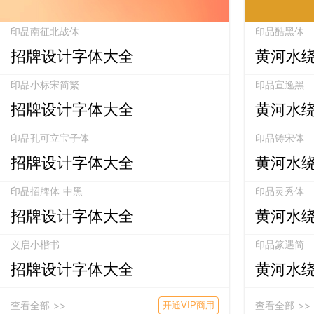
印品南征北战体
印品酷黑体
招牌设计字体大全
黄河水
印品小标宋简繁
印品宣逸黑
招牌设计字体大全
黄河水
印品孔可立宝子体
印品铸宋体
招牌设计字体大全
黄河水
印品招牌体 中黑
印品灵秀体
招牌设计字体大全
黄河水
义启小楷书
印品篆遇简
招牌设计字体大全
黄河水
查看全部 >>
查看全部 >>
开通VIP商用