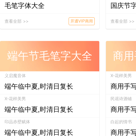
毛笔字体大全
国庆节
查看全部 >>
查看全部 >>
开通VIP商用
端午节毛笔字大全
商用
义启魔音体
X-花样美男
端午临中夏,时清日复长
商用手
X-花样美男
民谣诗酒铺
端午临中夏,时清日复长
商用手
印品赤壁赋体
白起的情书
端午临中夏,时清日复长
商用手