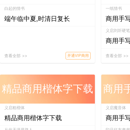
白起的情书
一纸情书
端午临中夏,时清日复长
商用手
义启刘圻硬笔
商用手
查看全部 >>
查看全部 >>
开通VIP商用
精品商用楷体字下载
商用
义启粗楷体
义启魔音体
精品商用楷体字下载
商用手
从此天涯是路人
印品征东隶书