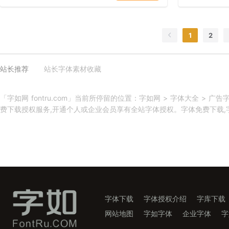
1
2
站长推荐
站长字体素材收藏
「字如网 fontru.com」当前所停留的位置：字如网 > 字体大全 >
费下载授权服务,开通个人或企业会员享有全站字体授权。字体免费下载,字库
字体下载
字体授权介绍
字库下载
网站地图
字如字体
企业字体
字