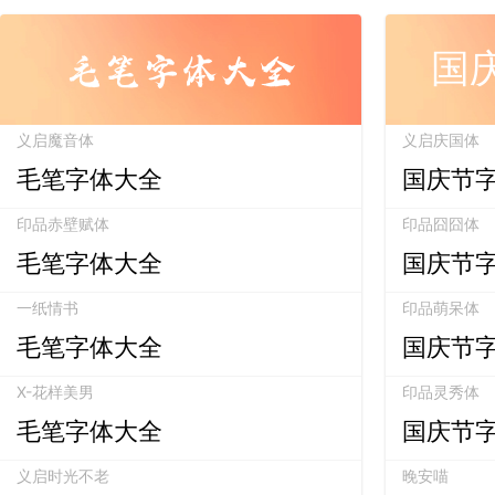
毛笔字体大全
国
义启魔音体
义启庆国体
毛笔字体大全
国庆节
印品赤壁赋体
印品囧囧体
毛笔字体大全
国庆节
一纸情书
印品萌呆体
毛笔字体大全
国庆节
X-花样美男
印品灵秀体
毛笔字体大全
国庆节
义启时光不老
晚安喵