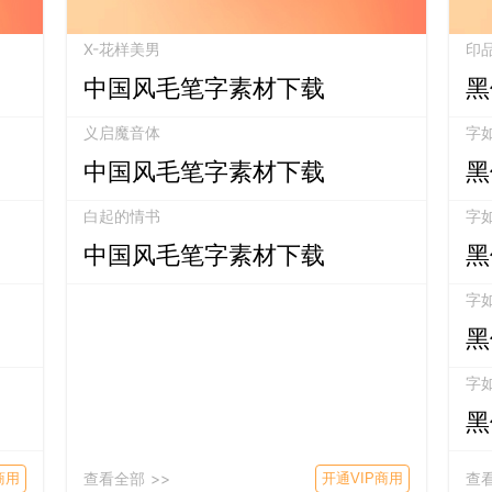
X-花样美男
印
载
中国风毛笔字素材下载
黑
义启魔音体
字
中国风毛笔字素材下载
黑
白起的情书
字
中国风毛笔字素材下载
黑
字
黑
字
黑
查看全部 >>
查看
商用
开通VIP商用