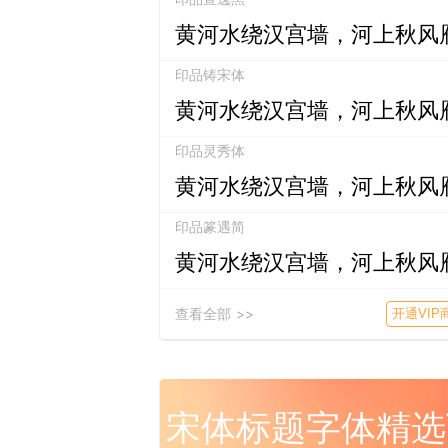
黄河水绕汉宫墙，河上秋风
印品铸宋体
黄河水绕汉宫墙，河上秋风
印品灵秀体
黄河水绕汉宫墙，河上秋风
印品篆遇简
黄河水绕汉宫墙，河上秋风
查看全部 >>
开通VIP
宋体标题字体精选