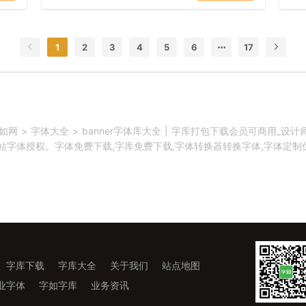
1
2
3
4
5
6
17
：字如网 > 字体大全 > banner字体库大全 | 字库打包下载会员可商用
体授权。字体免费下载,字库免费下载,字体转换器转换字体,字体定制优惠,支
字库下载
字库大全
关于我们
站点地图
业字体
字如字库
业务资讯