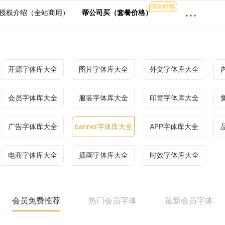
限时特惠
···
授权介绍（全站商用）
帮公司买（套餐价格）
开源字体库大全
图片字体库大全
外文字体库大全
会员字体库大全
服装字体库大全
印章字体库大全
广告字体库大全
banner字体库大全
APP字体库大全
电商字体库大全
插画字体库大全
时效字体库大全
会员免费推荐
热门会员字体
最新会员字体