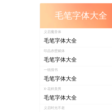
毛笔字体大全
义启魔音体
毛笔字体大全
印品赤壁赋体
毛笔字体大全
一纸情书
毛笔字体大全
X-花样美男
毛笔字体大全
义启时光不老