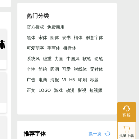
热门分类
官方授权
免费商用
黑体
宋体
圆体
隶书
楷体
创意字体
体
可爱萌字
手写体
拼音体
系统风
稳重
力量
中国风
软笔
硬笔
个性
简约
圆润
可爱
衬线体
无衬体
广告
电商
海报
VI
H5
印刷
标题
正文
LOGO
游戏
动漫
影视
短视频
自媒体
在线客服
客服
工作日：9:
18:00
你
推荐字体
换一换
批量下载