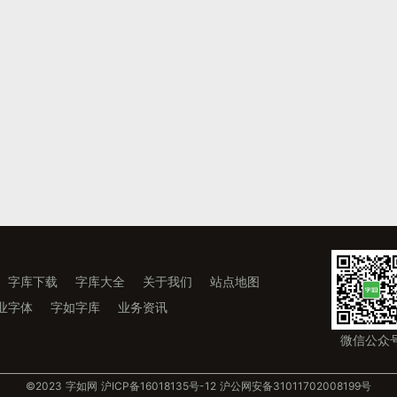
字库下载
字库大全
关于我们
站点地图
业字体
字如字库
业务资讯
微信公众
©️2023 字如网
沪ICP备16018135号-12
沪公网安备31011702008199号