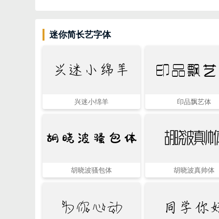
迷你简长艺字体
兴迷小绵羊
印品飘艺
兴迷小绵羊
印品飘艺体
胡晓波骚包体
胡晓波真帅
胡晓波骚包体
胡晓波真帅体
为你心动
同学你