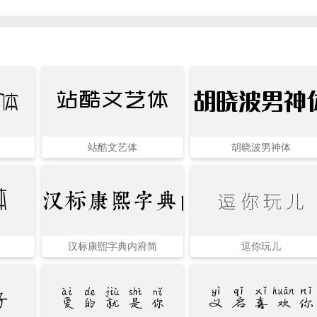
体
胡晓波男神
站酷文艺体
站酷文艺体
胡晓波男神体
汉标康熙字典内府简
逗你玩儿
体
汉标康熙字典内府简
逗你玩儿
好
爱的就是你
义启喜欢