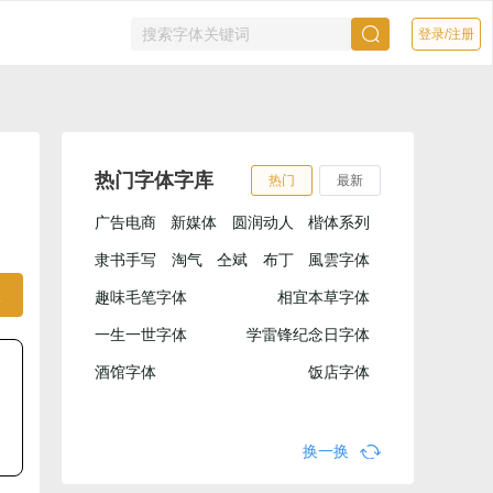
登录/注册
热门字体字库
热门
最新
广告电商
新媒体
圆润动人
楷体系列
隶书手写
淘气
仝斌
布丁
風雲字体
权
趣味毛笔字体
相宜本草字体
一生一世字体
学雷锋纪念日字体
酒馆字体
饭店字体
换一换