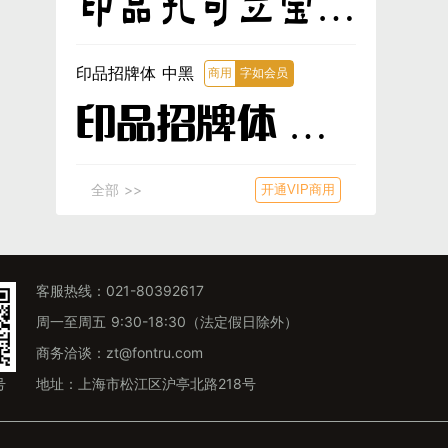
印品孔可立宝子
体
印品招牌体 中黑
商用
字如会员
印品招牌体 中
黑
全部 >>
开通VIP商用
客服热线：021-80392617
周一至周五 9:30-18:30（法定假日除外）
商务洽谈：zt@fontru.com
号
地址：上海市松江区沪亭北路218号