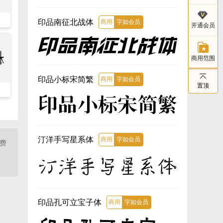
客服电话
印品南征北战体
商用
字如会员
开通会员
021-803
印品南征北战体
体
商用范围
印品小标宋简繁
商用
字如会员
置顶
印品小标宋简繁
汀洋手写星系体
商用
字如会员
免费
汀洋手写星系体
印品孔可立宝子体
商用
字如会员