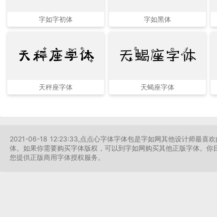
字如字初体
字如黑体
天秤座字体
天蝎座字体
天秤座字体
天蝎座字体
2021-06-18 12:23:33,点点心字体字体包是字如网其他设
体。如果你需要购买字体版权，可以到字如网购买其他正版字体。你目前
您提供正版商用字体授权服务。