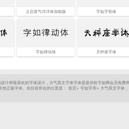
义启喜气洋洋体加粗版
字如字初体
天秤座字
体
字如律动体
字如律动体
天秤座字体
是字如网其他设计师最喜欢的字体设计，大气英文字体字体是提供给字如网会员免费
他正版字体。你目前所在的位置是： 首页> 字如字库> 大气英文字体；