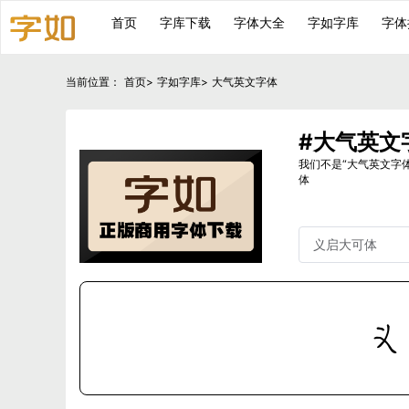
首页
字库下载
字体大全
字如字库
字体
当前位置：
首页
>
字如字库
>
大气英文字体
#大气英文
我们不是“大气英文字
体
义