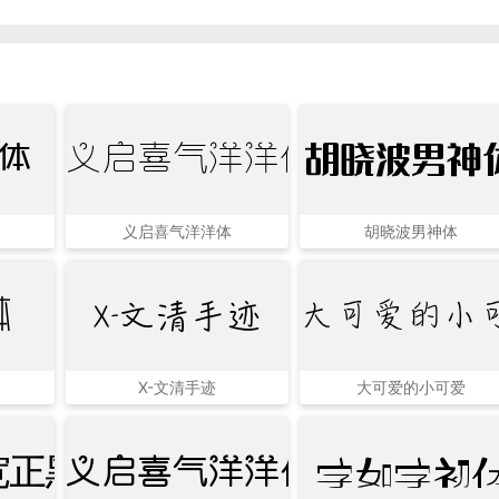
义启喜气洋洋体
胡晓波男神
体
义启喜气洋洋体
胡晓波男神体
X-文清手迹
大可爱的小
体
X-文清手迹
大可爱的小可爱
宽正黑
义启喜气洋洋体加粗版
字如字初