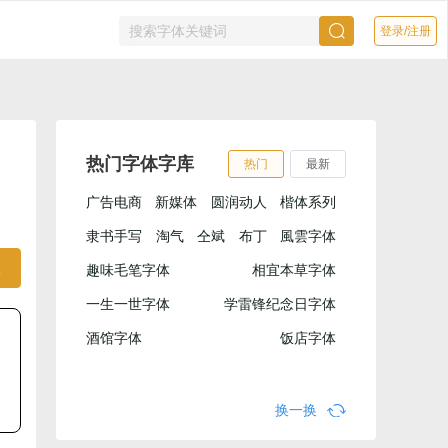
登录/注册
热门字体字库
热门
最新
广告电商
新媒体
圆润动人
楷体系列
隶书手写
淘气
仝斌
布丁
風雲字体
权
趣味毛笔字体
相宜本草字体
一生一世字体
学雷锋纪念日字体
酒馆字体
饭店字体
换一换