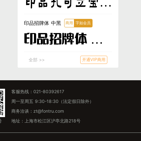
印品孔可立宝子
体
印品招牌体 中黑
商用
字如会员
印品招牌体 中
黑
全部 >>
开通VIP商用
客服热线：021-80392617
周一至周五 9:30-18:30（法定假日除外）
商务洽谈：zt@fontru.com
号
地址：上海市松江区沪亭北路218号