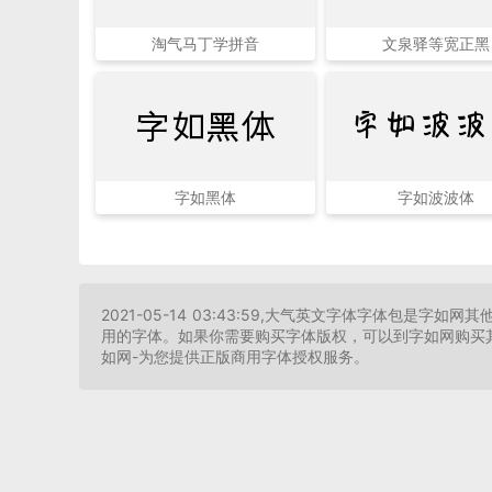
淘气马丁学拼音
文泉驿等宽正黑
字如黑体
字如波波
字如黑体
字如波波体
2021-05-14 03:43:59,大气英文字体字体包
用的字体。如果你需要购买字体版权，可以到字如网购买其
如网-为您提供正版商用字体授权服务。