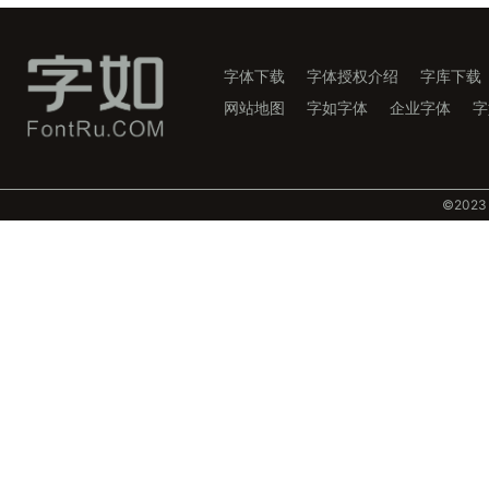
字体下载
字体授权介绍
字库下载
网站地图
字如字体
企业字体
字
©️202