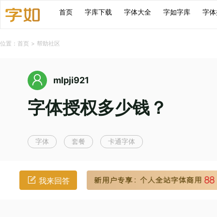
首页
字库下载
字体大全
字如字库
字体
位置：
首页
>
帮助社区
mlpji921
字体授权多少钱？
字体
套餐
卡通字体
我来回答