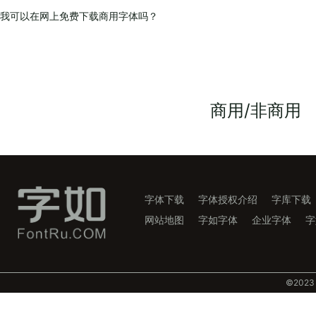
我可以在网上免费下载商用字体吗？
商用/非商用
字体下载
字体授权介绍
字库下载
网站地图
字如字体
企业字体
字
©️202