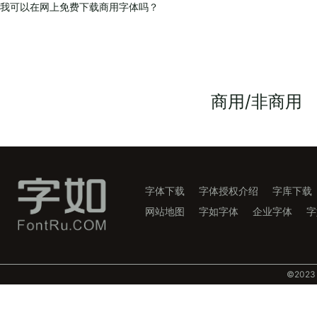
我可以在网上免费下载商用字体吗？
商用/非商用
字体下载
字体授权介绍
字库下载
网站地图
字如字体
企业字体
字
©️202