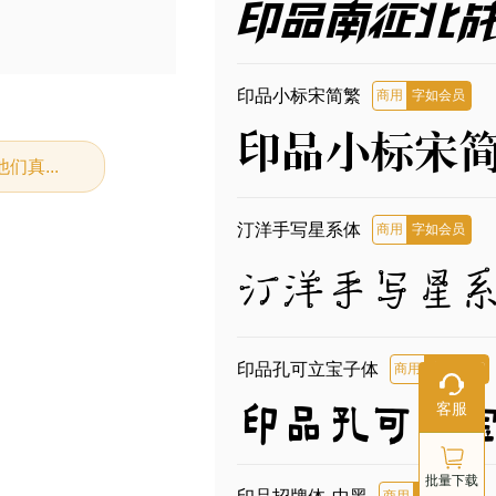
印品南征北
印品小标宋简繁
商用
字如会员
印品小标宋
真...
汀洋手写星系体
商用
字如会员
汀洋手写星
印品孔可立宝子体
商用
字如会员
在线客服
客服
印品孔可立
工作日：9:
18:00
体
批量下载
印品招牌体 中黑
商用
字如会员