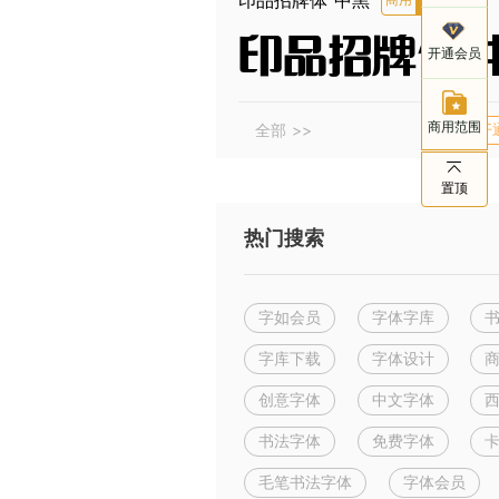
客服电话
印品招牌体 
开通会员
021-803
商用范围
全部 >>
开
置顶
热门搜索
字如会员
字体字库
字库下载
字体设计
创意字体
中文字体
书法字体
免费字体
毛笔书法字体
字体会员