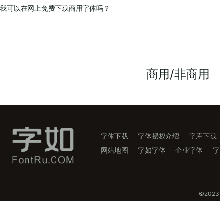
我可以在网上免费下载商用字体吗？
商用/非商用
字体下载
字体授权介绍
字库下载
网站地图
字如字体
企业字体
字
©️202