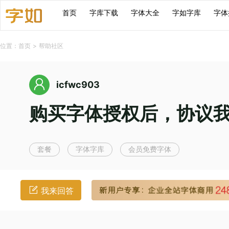
首页
字库下载
字体大全
字如字库
字体
位置：
首页
>
帮助社区
icfwc903
购买字体授权后，协议
套餐
字体字库
会员免费字体
我来回答