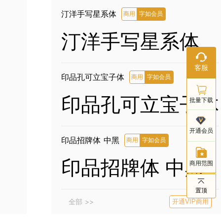
汀洋手写星系体
商用
字如会员
汀洋手写星系体
在线客服
客服
工作日：9:
印品孔可立宝子体
商用
字如会员
18:00
印品孔可立宝子体
批量下载
客服电话
开通会员
021-803
印品招牌体 中黑
商用
字如会员
印品招牌体 中黑
商用范围
置顶
全部 >>
开通VIP商用