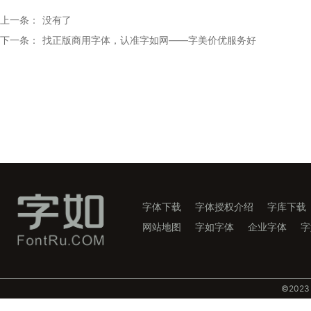
上一条： 没有了
下一条：
找正版商用字体，认准字如网——字美价优服务好
字体下载
字体授权介绍
字库下载
网站地图
字如字体
企业字体
字
©️202