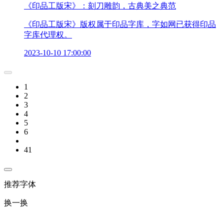
《印品工版宋》：刻刀雕韵，古典美之典范
《印品工版宋》版权属于印品字库，字如网已获得印品
字库代理权。
2023-10-10 17:00:00
1
2
3
4
5
6
41
推荐字体
换一换