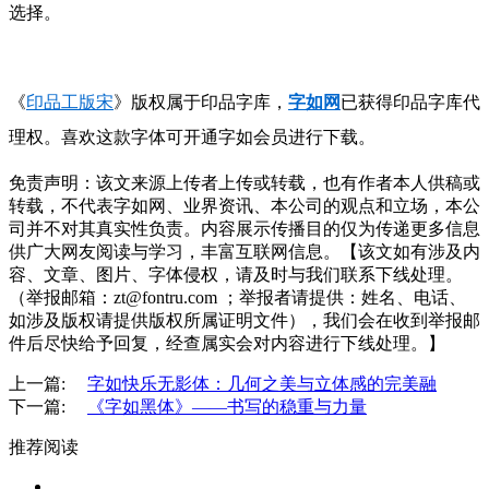
选择。
《
印品工版宋
》版权属于印品字库，
字如网
已获得印品字库代
理权。喜欢这款字体可开通字如会员进行下载。
免责声明：该文来源上传者上传或转载，也有作者本人供稿或
转载，不代表字如网、业界资讯、本公司的观点和立场，本公
司并不对其真实性负责。内容展示传播目的仅为传递更多信息
供广大网友阅读与学习，丰富互联网信息。【该文如有涉及内
容、文章、图片、字体侵权，请及时与我们联系下线处理。
（举报邮箱：zt@fontru.com ；举报者请提供：姓名、电话、
如涉及版权请提供版权所属证明文件），我们会在收到举报邮
件后尽快给予回复，经查属实会对内容进行下线处理。】
上一篇:
字如快乐无影体：几何之美与立体感的完美融
下一篇:
《字如黑体》——书写的稳重与力量
推荐阅读