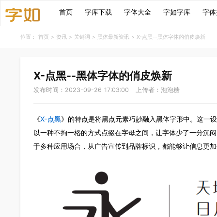
首页
字库下载
字体大全
字如字库
字体
位置：
首页
>
资讯
>
关键词
>
黑体最新资讯
>
X-点黑--黑体字体的俏
X-点黑--黑体字体的俏皮焕新
发布时间：2023-09-26 17:03:00
上传者：泡泡糖
《
X-点黑
》的特点是将黑点元素巧妙融入黑体字形中
以一种不拘一格的方式点缀在字母之间，让字体少了
于多种应用场合，从广告宣传到品牌标识，都能够让