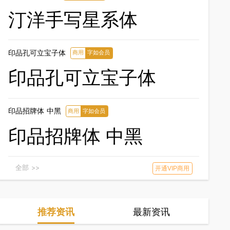
汀洋手写星系体
商用
字如会员
汀洋手写星系体
印品孔可立宝子体
商用
字如会员
印品孔可立宝子体
印品招牌体 中黑
商用
字如会员
印品招牌体 中黑
全部 >>
开