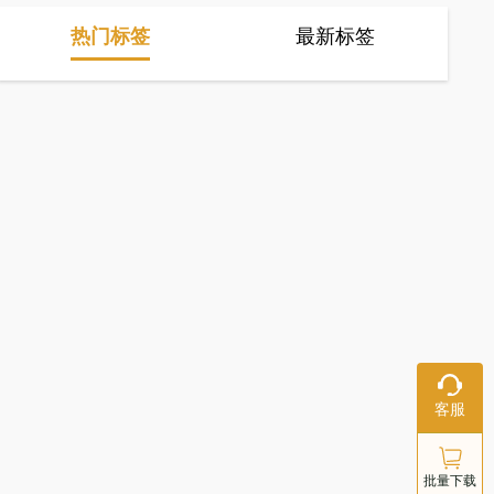
推荐资讯
最新资
热门标签
最新
并不
、图
供版
在线客服
客服
工作日：9:
18:00
批量下载