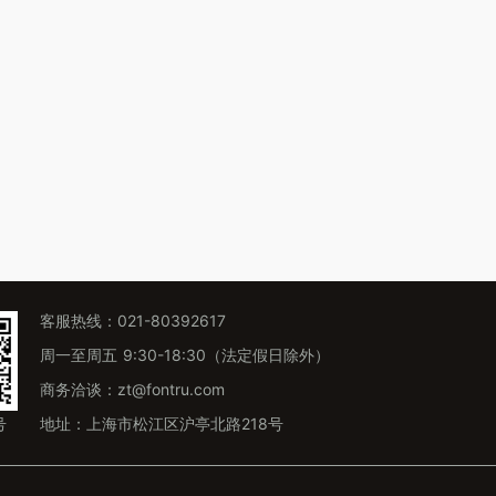
俊美、简
客服热线：021-80392617
周一至周五 9:30-18:30（法定假日除外）
商务洽谈：zt@fontru.com
号
地址：上海市松江区沪亭北路218号