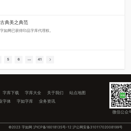
简洁明快的系统风黑体
库，字如网已获得印品字库代理权。开通字如网会员即可下载这款清秀
的稳重与力量
，字如网已获得印品字库代理权。
字库下载
字库大全
关于我们
站点地图
雕韵，古典美之典范
业字体
字如字库
业务资讯
品字库，字如网已获得印品字库代理权。
微信公众
©️2023 字如网
沪ICP备16018135号-12
沪公网安备31011702008199号