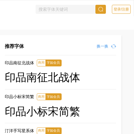
登录/注册
推荐字体
印品南征北战体
商用
字如会员
点元素
印品南征北战体
，适用
印品小标宋简繁
商用
字如会员
印品小标宋简繁