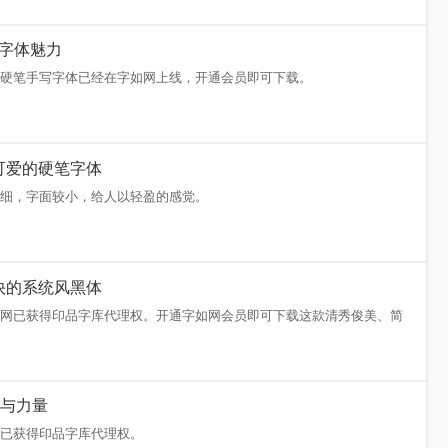
，勾起我们心底最深的情感回忆。《X-情感手迹》一款能勾起情感回忆
-义启万圣体
库，字如网已获得义启字库代理权，开通会员可下载。
萌的硬笔字体魅力
呆萌的商用硬笔手写字体已经在字如网上线，开通会员即可下载。
 纤细可爱的硬笔字体
的线条纤细，字面较小，给人以轻盈的感觉。