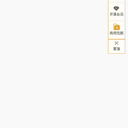
客服电话
开通会员
021-803
商用范围
置顶