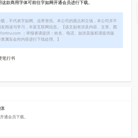
代理权。使用这款商用字体可前往字如网开通会员进行下载。
供稿或转载，不代表字如网、业界资讯、本公司的观点和立场，本公司
供广大网友阅读与学习，丰富互联网信息。【该文如有涉及内容、文章
t@fontru.com ；举报者请提供：姓名、电话、如涉及版权请提
回复，经查属实会对内容进行下线处理。】
启刘圻硬笔行书