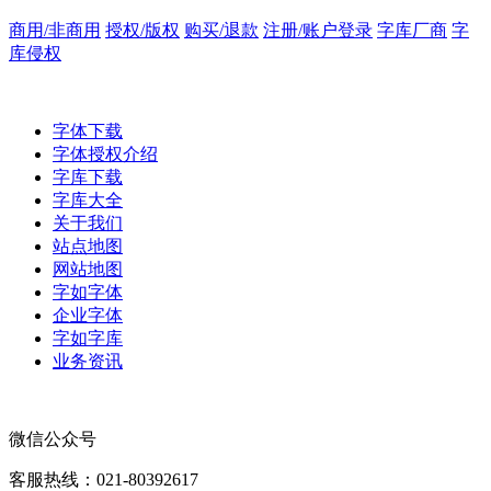
商用/非商用
授权/版权
购买/退款
注册/账户登录
字库厂商
字
库侵权
字体下载
字体授权介绍
字库下载
字库大全
关于我们
站点地图
网站地图
字如字体
企业字体
字如字库
业务资讯
微信公众号
客服热线：021-80392617