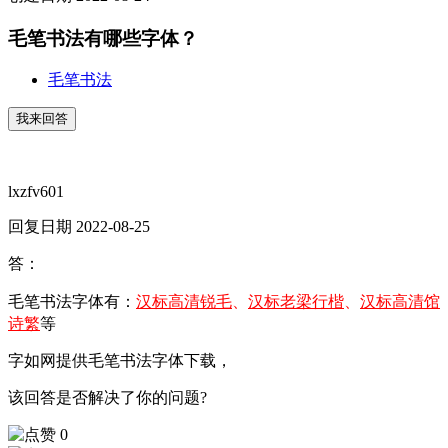
毛笔书法有哪些字体？
毛笔书法
我来回答
lxzfv601
回复日期 2022-08-25
答：
汉标高清锐毛
汉标老梁行楷
汉标高清馆
毛笔书法字体有：
、
、
诗繁
等
字如网提供毛笔书法字体下载，
该回答是否解决了你的问题?
0