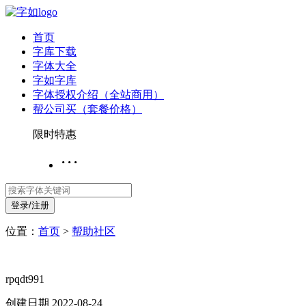
首页
字库下载
字体大全
字如字库
字体授权介绍（全站商用）
帮公司买（套餐价格）
限时特惠
···
登录/注册
位置：
首页
>
帮助社区
rpqdt991
创建日期 2022-08-24