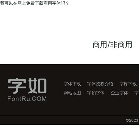
我可以在网上免费下载商用字体吗？
商用/非商用
字体下载
字体授权介绍
字库下载
网站地图
字如字体
企业字体
字
©️202