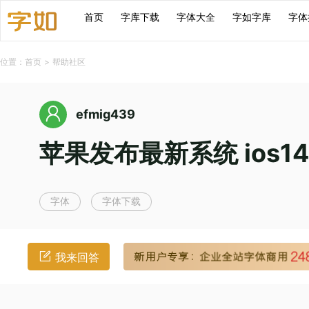
首页
字库下载
字体大全
字如字库
字体
位置：
首页
>
帮助社区
efmig439
苹果发布最新系统 ios
字体
字体下载
我来回答