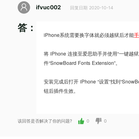
ifvuc002
回复日期 2020-10-14
答：
iPhone系统需要换字体就必须越狱后才能
手
将 iPhone 连接至爱思助手并使用“一键越狱”
件“SnowBoard Fonts Extension”。
安装完成后打开 iPhone “设置”找到“SnowB
钮后插件生效。
该回答是否解决了你的问题?
0
0