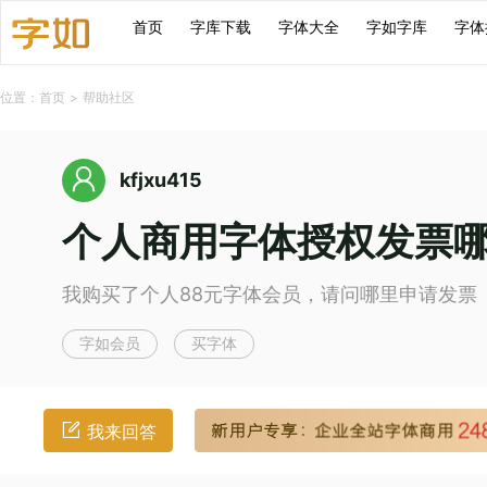
首页
字库下载
字体大全
字如字库
字体
位置：
首页
>
帮助社区
kfjxu415
个人商用字体授权发票
我购买了个人88元字体会员，请问哪里申请发票
字如会员
买字体
我来回答