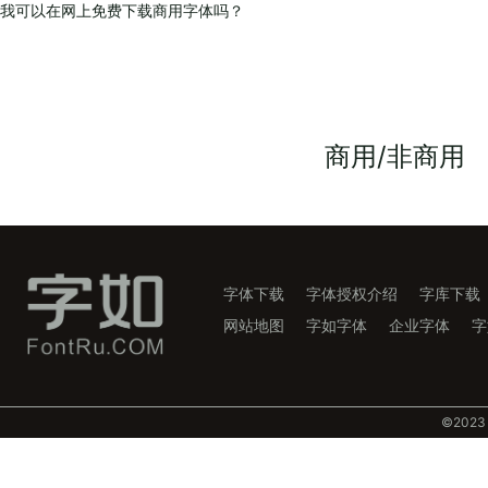
我可以在网上免费下载商用字体吗？
商用/非商用
字体下载
字体授权介绍
字库下载
网站地图
字如字体
企业字体
字
©️202