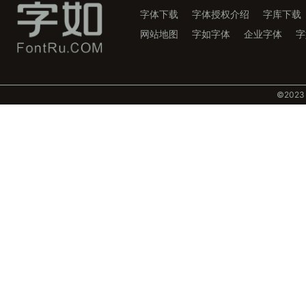
字体下载
字体授权介绍
字库下载
网站地图
字如字体
企业字体
字
©️202