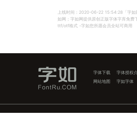
上线时间：2020-06-22 15:54:2
如网；字如网提供原创正版字体字库免费下
ttf/otf格式 -字如您所愿会员全站可商用
字体下载
字体授权
网站地图
字如字体