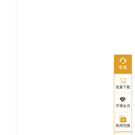
在线客服
客服
工作日：9:
18:00
批量下载
客服电话
开通会员
021-803
商用范围