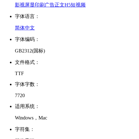
影视
屏显
印刷
广告
正文
H5
短视频
字体语言：
简体中文
字体编码：
GB2312(国标)
文件格式：
TTF
字体字数：
7720
适用系统：
Windows，Mac
字符集：