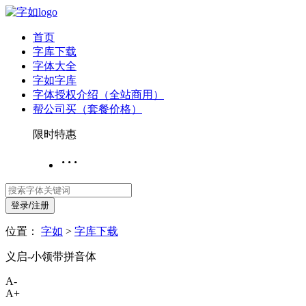
首页
字库下载
字体大全
字如字库
字体授权介绍（全站商用）
帮公司买（套餐价格）
限时特惠
···
登录/注册
位置：
字如
>
字库下载
义启-小领带拼音体
A-
A+