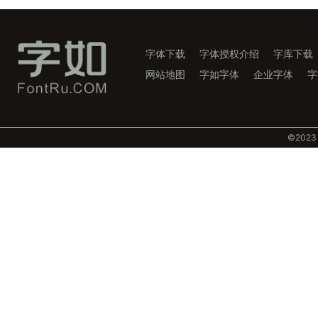
字体下载
字体授权介绍
字库下载
网站地图
字如字体
企业字体
字
©️202