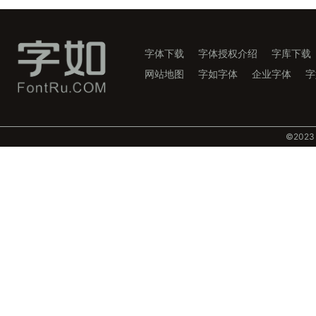
字体下载
字体授权介绍
字库下载
网站地图
字如字体
企业字体
字
©️202