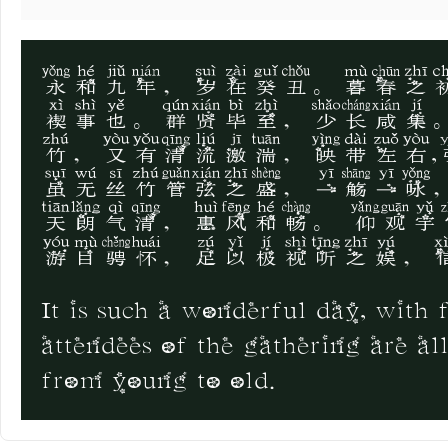
永和九年，岁在癸丑。暮春之
禊事也。群贤毕至，少长咸集
竹，又有清流激湍，映带左右
虽无丝竹管弦之盛，一觞一咏
天朗气清，惠风和畅。 仰观
游目骋怀，足以极视听之娱，
It is such a wonderful day, with 
attendees of the gathering are all
from young to old.