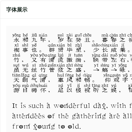
字体展示
永和九年，岁在癸丑。暮春之
禊事也。群贤毕至，少长咸集
竹，又有清流激湍，映带左右
虽无丝竹管弦之盛，一觞一咏
天朗气清，惠风和畅。 仰观
游目骋怀，足以极视听之娱，
It is such a wonderful day, with 
attendees of the gathering are all
from young to old.