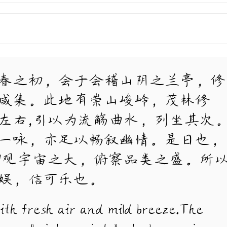
春之初，会于会稽山阴之兰亭，修
咸集。此地有崇山峻岭，茂林修
左右,引以为流觞曲水，列坐其次
一咏，亦足以畅叙幽情。是日也，
仰观宇宙之大，俯察品类之盛。所
娱，信可乐也。
with fresh air and mild breeze.The