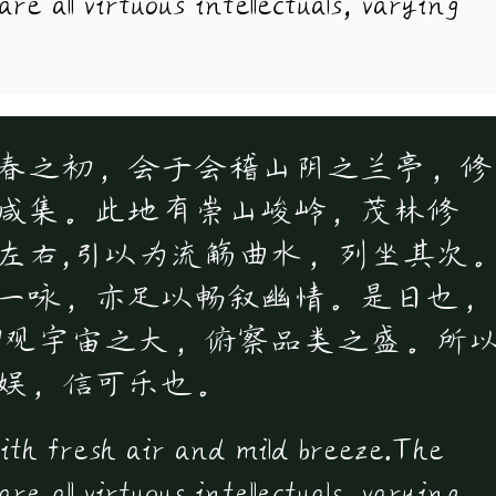
e all virtuous intellectuals, varying
春之初，会于会稽山阴之兰亭，修
咸集。此地有崇山峻岭，茂林修
左右,引以为流觞曲水，列坐其次
一咏，亦足以畅叙幽情。是日也，
仰观宇宙之大，俯察品类之盛。所
娱，信可乐也。
with fresh air and mild breeze.The
e all virtuous intellectuals, varying