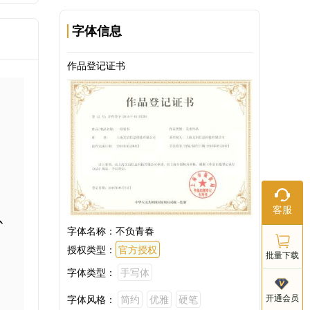
字体信息
作品登记证书
。
在线客服
以
客服
工作日：9:
18:00
字体名称：
不负青春
授权类型：
官方授权
批量下载
字体类型：
手写体
客服电话
开通会员
字体风格：
简约
优雅
硬笔
021-803