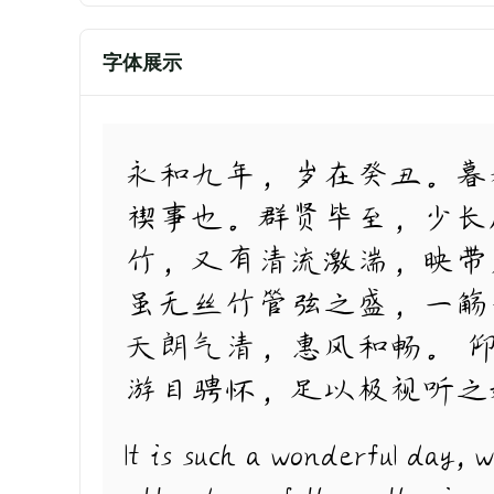
字体展示
永和九年，岁在癸丑。暮
禊事也。群贤毕至，少长
竹，又有清流激湍，映带
虽无丝竹管弦之盛，一觞
天朗气清，惠风和畅。 
游目骋怀，足以极视听之
It is such a wonderful day, 