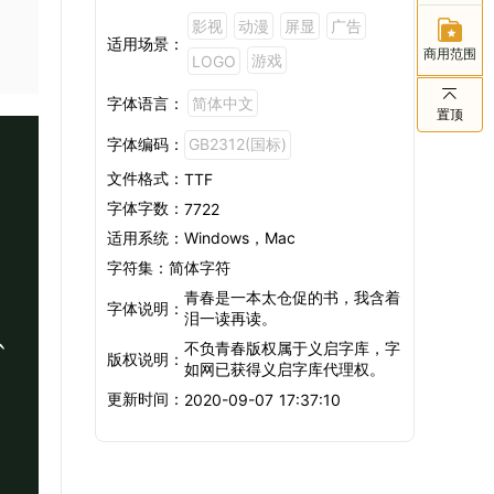
影视
动漫
屏显
广告
适用场景：
商用范围
游戏
LOGO
字体语言：
简体中文
置顶
字体编码：
GB2312(国标)
文件格式：
TTF
字体字数：
7722
适用系统：
Windows，Mac
。
字符集：
简体字符
青春是一本太仓促的书，我含着
字体说明：
泪一读再读。
以
不负青春版权属于义启字库，字
版权说明：
如网已获得义启字库代理权。
更新时间：
2020-09-07 17:37:10