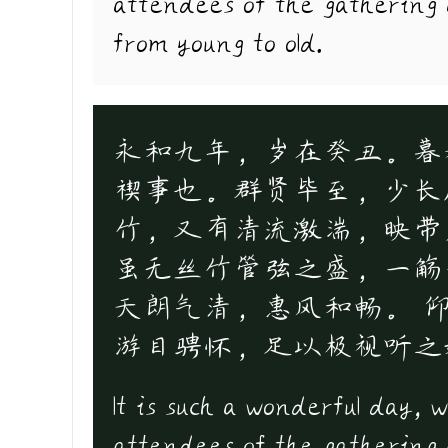
attendees of the gathering ar
from young to old.
永和九年，岁在癸丑。暮
禊事也。群贤毕至，少长
竹，又有清流激湍，映带
虽无丝竹管弦之盛，一觞
天朗气清，惠风和畅。 
游目骋怀，足以极视听之
It is such a wonderful day, 
attendees of the gathering ar