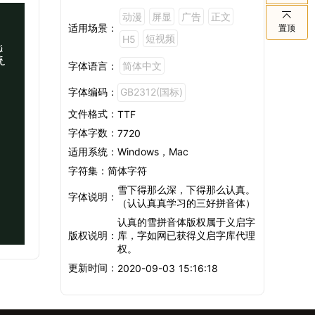
动漫
屏显
广告
正文
适用场景：
置顶
短视频
H5
流
字体语言：
简体中文
字体编码：
GB2312(国标)
文件格式：
TTF
字体字数：
7720
适用系统：
Windows，Mac
字符集：
简体字符
雪下得那么深，下得那么认真。
字体说明：
（认认真真学习的三好拼音体）
认真的雪拼音体版权属于义启字
版权说明：
库，字如网已获得义启字库代理
权。
更新时间：
2020-09-03 15:16:18