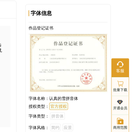
字体信息
作品登记证书
流
在线客服
客服
工作日：9:
18:00
批量下载
字体名称：
认真的雪拼音体
客服电话
授权类型：
官方授权
开通会员
021-803
字体类型：
拼音体
字体风格：
简约
应景
商用范围