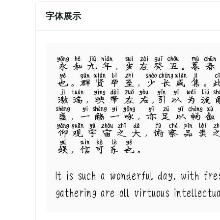
字体展示
永和九年，岁在癸丑。暮春
也。群贤毕至，少长咸集。
激湍，映带左右,引以为流
盛，一觞一咏，亦足以畅叙
仰观宇宙之大，俯察品类
娱，信可乐也。
It is such a wonderful day, with fr
gathering are all virtuous intellectu