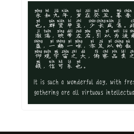
永和九年，岁在癸丑。暮春
也。群贤毕至，少长咸集。
激湍，映带左右,引以为流
盛，一觞一咏，亦足以畅叙
仰观宇宙之大，俯察品类
娱，信可乐也。
It is such a wonderful day, with fr
gathering are all virtuous intellectu