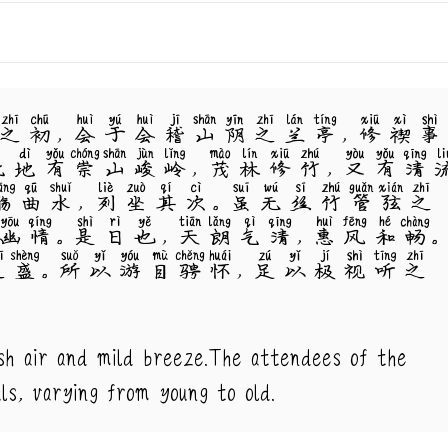
之初，会于会稽山阴之兰亭，修禊事
此地有崇山峻岭，茂林修竹，又有清
觞曲水，列坐其次。虽无丝竹管弦之
幽情。是日也，天朗气清，惠风和畅。
之盛。所以游目骋怀，足以极视听之
esh air and mild breeze.The attendees of the
als, varying from young to old.