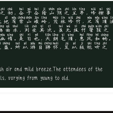
之初，会于会稽山阴之兰亭，修禊事
此地有崇山峻岭，茂林修竹，又有清
觞曲水，列坐其次。虽无丝竹管弦之
幽情。是日也，天朗气清，惠风和畅。
之盛。所以游目骋怀，足以极视听之
esh air and mild breeze.The attendees of the
als, varying from young to old.