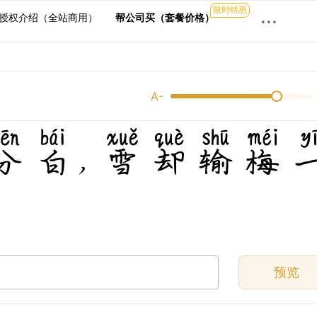
限时特惠
···
授权介绍（全站商用）
帮公司买（套餐价格）
A-
分白，雪却输梅
预览