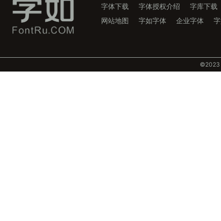
字体下载
字体授权介绍
字库下载
网站地图
字如字体
企业字体
字
©️202