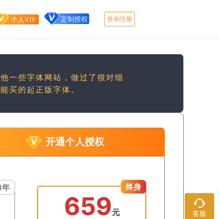
登录/注册
其他一些字体网站，做过了很对细
都能买的起正版字体。
开通个人授权
终身
3年
659
在线客服
元
客服
工作日：9: